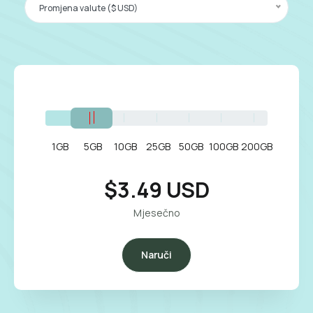
Promjena valute ($ USD)
1GB
5GB
10GB
25GB
50GB
100GB
200GB
$3.49 USD
Mjesečno
Naruči