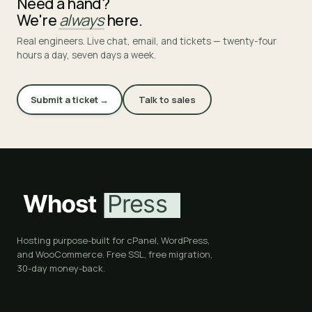
Need a hand?
We're
always
here.
Real engineers. Live chat, email, and tickets — twenty-four
hours a day, seven days a week.
Submit a ticket →
Talk to sales
Hosting purpose-built for cPanel, WordPress,
and WooCommerce. Free SSL, free migration,
30-day money-back.