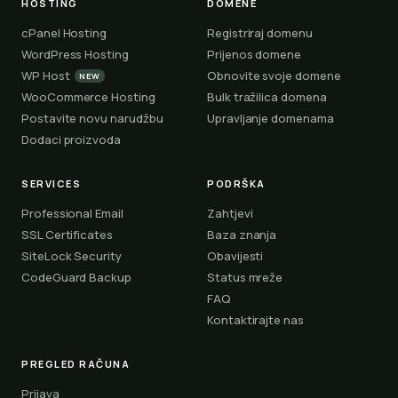
HOSTING
DOMENE
cPanel Hosting
Registriraj domenu
WordPress Hosting
Prijenos domene
WP Host
Obnovite svoje domene
NEW
WooCommerce Hosting
Bulk tražilica domena
Postavite novu narudžbu
Upravljanje domenama
Dodaci proizvoda
SERVICES
PODRŠKA
Professional Email
Zahtjevi
SSL Certificates
Baza znanja
SiteLock Security
Obavijesti
CodeGuard Backup
Status mreže
FAQ
Kontaktirajte nas
PREGLED RAČUNA
Prijava