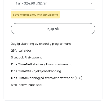
1 år - $24.99 USD/år
Save more money with annual term
Kjøp nå
Daglig skanning av skadelig programvare
25
Antall sider
SiteLock Risikopoeng
One Time
Nettstedsapplikasjonsskanning
One Time
SQL-injeksjonsskanning
One Time
Skanning på tvers av nettsteder (XSS)
SiteLock™ Trust Seal