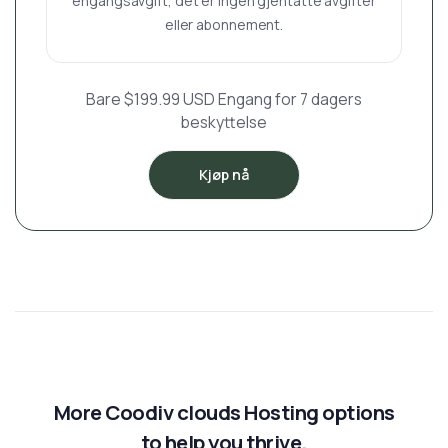
engangsavgift, det er ingen gjentatte avgifter
eller abonnement.
Bare $199.99 USD Engang for 7 dagers
beskyttelse
Kjøp nå
More Coodiv clouds Hosting options
to help you thrive.