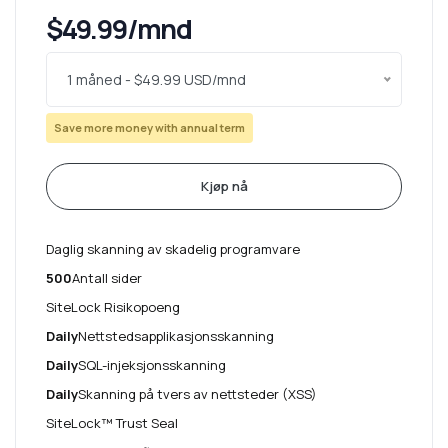
$49.99/mnd
1 måned - $49.99 USD/mnd
Save more money with annual term
Kjøp nå
Daglig skanning av skadelig programvare
500
Antall sider
SiteLock Risikopoeng
Daily
Nettstedsapplikasjonsskanning
Daily
SQL-injeksjonsskanning
Daily
Skanning på tvers av nettsteder (XSS)
SiteLock™ Trust Seal