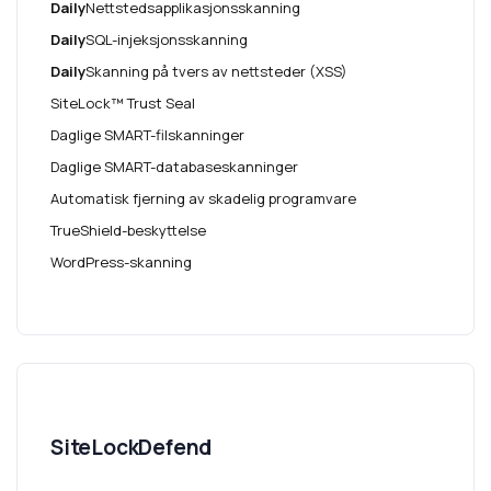
Daily
Nettstedsapplikasjonsskanning
Daily
SQL-injeksjonsskanning
Daily
Skanning på tvers av nettsteder (XSS)
SiteLock™ Trust Seal
Daglige SMART-filskanninger
Daglige SMART-databaseskanninger
Automatisk fjerning av skadelig programvare
TrueShield-beskyttelse
WordPress-skanning
SiteLockDefend