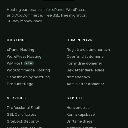
Hosting purpose-built for cPanel, WordPress,
and WooCommerce. Free SSL, free migration,
30-day money-back.
HOSTING
DOMENENAVN
cPanel Hosting
Registrere domenenavn
WordPress Hosting
Overfør ditt domene
WP Host
Forny dine domener
NEW
WooCommerce Hosting
Søk etter flere ledige
Send inn en ny bestilling
domenenavn
Produkt tillegg
Administrer domener
SERVICES
STØTTE
Professional Email
Henvendelse
SSL Certificates
Kunnskapsbase
SiteLock Security
Driftsmeldinger
CodeGuard Backup
Nettverksstatus