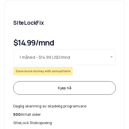
SiteLockFix
$14.99/mnd
1 måned - $14.99 USD/mnd
Save more money with annual term
Kjøp nå
Daglig skanning av skadelig programvare
500
Antall sider
SiteLock Risikopoeng