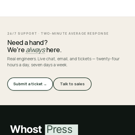
24/7 SUPPORT · TWO-MINUTE AVERAGE RESPONSE
Need a hand?
We're
always
here.
Real engineers. Live chat, email, and tickets — twenty-four
hours a day, seven days a week.
Submit a ticket →
Talk to sales