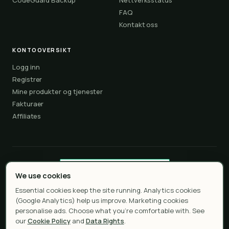
FAQ
Kontakt oss
KONTOOVERSIKT
Logg inn
Registrer
Mine produkter og tjenester
Fakturaer
Affiliates
We use cookies
Essential cookies keep the site running. Analytics cookies
(Google Analytics) help us improve. Marketing cookies
personalise ads. Choose what you're comfortable with. See
Kopirett © 2026 Whostpress — Affordable hosting, unmatched
our
Cookie Policy
and
Data Rights
.
performance. Alle rettigheter er reservert.